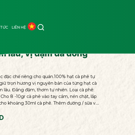
 TỨC
LIÊN HỆ
 lâu, vị đậm đà dòng
c đặc chế riêng cho quán.100% hạt cà phê tự
 giữ trọn hương vị nguyên bản của từng hạt cà
m lâu. Đắng đậm, thơm tự nhiên. Loại cà phê:
ho 8 -10gr cà phê vào tay cầm, nén chặt, lắp
 cho khoảng 30ml cà phê. Thêm đường / sữa và
uản nơi khô ráo, thoáng mát, tránh ánh nắng
Không sử dụng sản phẩm cho người bị dị ứng với
D
n trên bao bì hoặc có dấu hiệu hư hỏng. Ngày
n sử dụng: 12 tháng kể từ ngày sản xuất. Quy