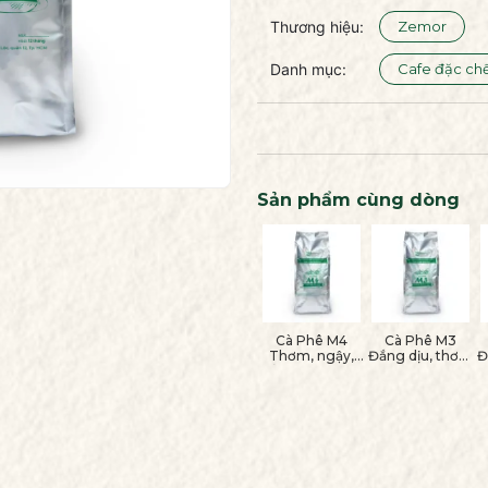
cách: Túi bạc 1kg/gói.
Thương hiệu:
Zemor
Danh mục:
Cafe đặc ch
Sản phẩm cùng dòng
Cà Phê M4
Cà Phê M3
Thơm, ngậy,
Đắng dịu, thơm
Đ
đắng nhẹ dòng
tự nhiên dòng
phin
máy