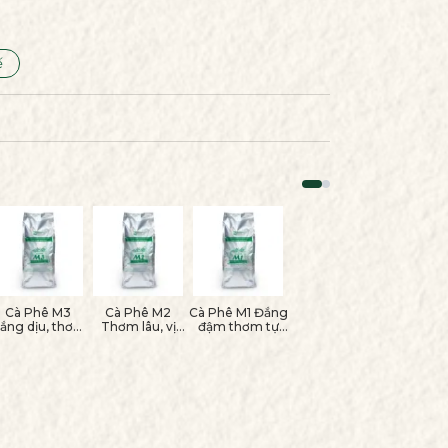
ế
Cà Phê M3
Cà Phê M2
Cà Phê M1 Đắng
ắng dịu, thơm
Thơm lâu, vị
đậm thơm tự
tự nhiên dòng
đậm đà dòng
nhiên dòng
phin
máy
máy