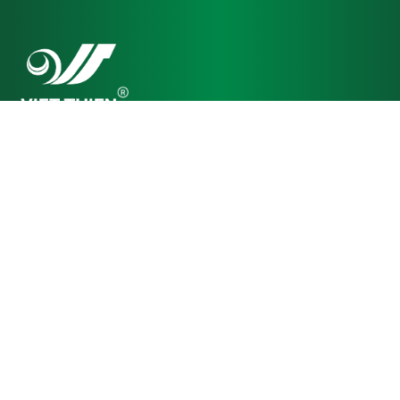
CÔNG TY TNHH SẢN XUẤT THƯƠNG MẠI DỊCH VỤ
VIỆT THIÊN
150 Đường số 16, KDC Vạn Phúc, Phường Hiệp Bình, Thành Phố Hồ Chí Minh
mtm@vietthien.com
02837166996
CHÍNH SÁCH KHÁCH HÀNG
Chính Sách Đổi Trả
Điều Khoản Dịch Vụ
Chính Sách Bảo Mật Ứng Dụng/Sản Phẩm
Chính Sách Bảo Mật