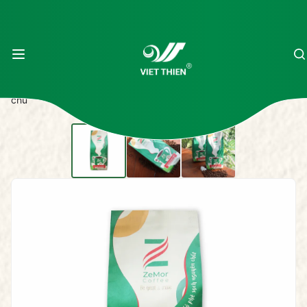
Trang
Sản
/
/
Ze Special rang xay thơm đậm đà
chủ
phẩm
500g