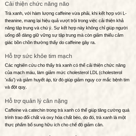
Cải thiện chức năng não
Trà xanh, với hàm lượng caffeine vừa phải, khi kết hợp với L-
theanine, mang lại hiệu quả vượt trội trong việc cải thiện khả 
năng tập trung và chú ý. Sự kết hợp này không chỉ giúp người 
uống dễ dàng giữ vững sự tập trung mà còn giảm thiểu cảm 
giác bồn chồn thường thấy do caffeine gây ra.
Hỗ trợ sức khỏe tim mạch
Các nghiên cứu cho thấy trà xanh có thể cải thiện chức năng 
của mạch máu, làm giảm mức cholesterol LDL (cholesterol 
'xấu') và giảm huyết áp, từ đó giúp giảm nguy cơ mắc bệnh tim 
và đột quỵ.
Hỗ trợ quản lý cân nặng
Caffeine và catechin trong trà xanh có thể giúp tăng cường quá 
trình trao đổi chất và oxy hóa chất béo, do đó, trà xanh là một 
thực phẩm bổ sung hữu ích cho chế độ giảm cân.