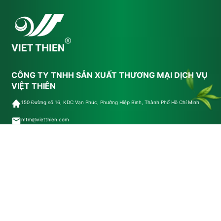
CÔNG TY TNHH SẢN XUẤT THƯƠNG MẠI DỊCH VỤ
VIỆT THIÊN
150 Đường số 16, KDC Vạn Phúc, Phường Hiệp Bình, Thành Phố Hồ Chí Minh
mtm@vietthien.com
02837166996
CHÍNH SÁCH KHÁCH HÀNG
Chính Sách Đổi Trả
Điều Khoản Dịch Vụ
Chính Sách Bảo Mật Ứng Dụng/Sản Phẩm
Chính Sách Bảo Mật
Chính Sách Mua Hàng