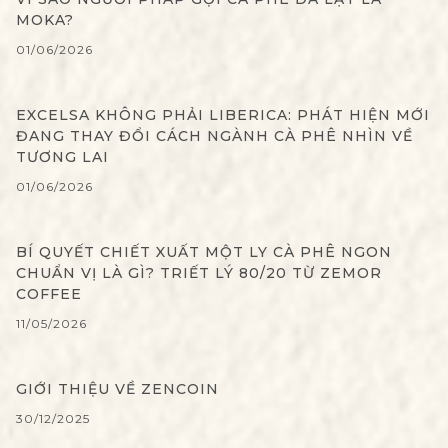
MOKA?
01/06/2026
EXCELSA KHÔNG PHẢI LIBERICA: PHÁT HIỆN MỚI
ĐANG THAY ĐỔI CÁCH NGÀNH CÀ PHÊ NHÌN VỀ
TƯƠNG LAI
01/06/2026
BÍ QUYẾT CHIẾT XUẤT MỘT LY CÀ PHÊ NGON
CHUẨN VỊ LÀ GÌ? TRIẾT LÝ 80/20 TỪ ZEMOR
COFFEE
11/05/2026
GIỚI THIỆU VỀ ZENCOIN
30/12/2025