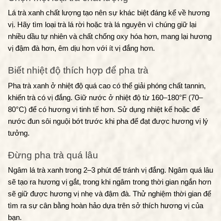
Lá trà xanh chất lượng tạo nên sự khác biệt đáng kể về hương 
vị. Hãy tìm loại trà lá rời hoặc trà lá nguyên vì chúng giữ lại 
nhiều dầu tự nhiên và chất chống oxy hóa hơn, mang lại hương 
vị đậm đà hơn, êm dịu hơn với ít vị đắng hơn.
Biết nhiệt độ thích hợp để pha trà
Pha trà xanh ở nhiệt độ quá cao có thể giải phóng chất tannin, 
khiến trà có vị đắng. Giữ nước ở nhiệt độ từ 160–180°F (70–
80°C) để có hương vị tinh tế hơn. Sử dụng nhiệt kế hoặc để 
nước đun sôi nguội bớt trước khi pha để đạt được hương vị lý 
tưởng.
Đừng pha trà quá lâu
Ngâm lá trà xanh trong 2–3 phút để tránh vị đắng. Ngâm quá lâu 
sẽ tạo ra hương vị gắt, trong khi ngâm trong thời gian ngắn hơn 
sẽ giữ được hương vị nhẹ và đậm đà. Thử nghiệm thời gian để 
tìm ra sự cân bằng hoàn hảo dựa trên sở thích hương vị của 
bạn.