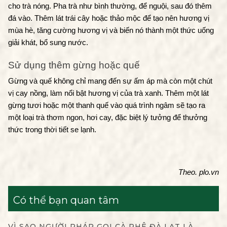
cho trà nóng. Pha trà như bình thường, để nguội, sau đó thêm 
đá vào. Thêm lát trái cây hoặc thảo mộc để tạo nên hương vị 
mùa hè, tăng cường hương vị và biến nó thành một thức uống 
giải khát, bổ sung nước.
Sử dụng thêm gừng hoặc quế
Gừng và quế không chỉ mang đến sự ấm áp mà còn một chút 
vị cay nồng, làm nổi bật hương vị của trà xanh. Thêm một lát 
gừng tươi hoặc một thanh quế vào quá trình ngâm sẽ tạo ra 
một loại trà thơm ngon, hơi cay, đặc biệt lý tưởng để thưởng 
thức trong thời tiết se lạnh.
Theo. plo.vn
Có thể bạn quan tâm
VÌ SAO NGƯỜI PHÁP GỌI CÀ PHÊ ĐÀ LẠT LÀ