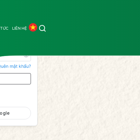
 TỨC
LIÊN HỆ
uên mật khẩu?