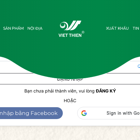
Đăng nhập tài khoản
iện thoại
*
SẢN PHẨM
NỘI ĐỊA
XUẤT KHẨU
TIN
Q
ĐẶNG NHẬP
Bạn chưa phải thành viên, vui lòng
ĐĂNG KÝ
HOẶC
nhập bằng Facebook