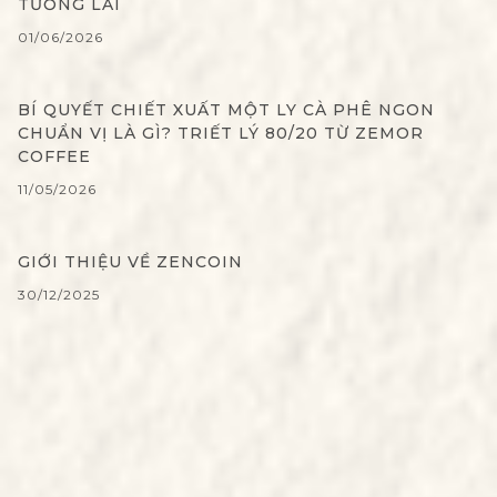
TƯƠNG LAI
01/06/2026
BÍ QUYẾT CHIẾT XUẤT MỘT LY CÀ PHÊ NGON
CHUẨN VỊ LÀ GÌ? TRIẾT LÝ 80/20 TỪ ZEMOR
COFFEE
11/05/2026
GIỚI THIỆU VỀ ZENCOIN
30/12/2025