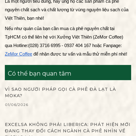
Là một người tiêu dùng, hãy ủng hộ các sản phẩm cà phê 
nguyên chất sạch và chất lượng từ vùng nguyên liệu sạch của 
Việt Thiên, bạn nhé!
Nếu như quán của bạn cần mua cà phê nguyên chất tại 
TpHCM có thể liên hệ với Xưởng Việt Thiên (ZeMor Coffee) 
qua Hotline:(028) 3716 6995 - 0937 404 167 hoặc Fanpage: 
ZeMor Coffee
 để nhận được tư vấn và mẫu thử miễn phí nhé!
Có thể bạn quan tâm
VÌ SAO NGƯỜI PHÁP GỌI CÀ PHÊ ĐÀ LẠT LÀ
MOKA?
01/06/2026
EXCELSA KHÔNG PHẢI LIBERICA: PHÁT HIỆN MỚI
ĐANG THAY ĐỔI CÁCH NGÀNH CÀ PHÊ NHÌN VỀ