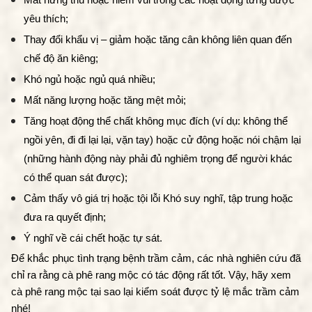
yêu thích;
Thay đổi khẩu vị – giảm hoặc tăng cân không liên quan đến 
chế độ ăn kiêng;
Khó ngủ hoặc ngủ quá nhiều; 
Mất năng lượng hoặc tăng mệt mỏi;
Tăng hoạt động thể chất không mục đích (ví dụ: không thể 
ngồi yên, đi đi lại lại, vặn tay) hoặc cử động hoặc nói chậm lại 
(những hành động này phải đủ nghiêm trọng để người khác 
có thể quan sát được); 
Cảm thấy vô giá trị hoặc tội lỗi Khó suy nghĩ, tập trung hoặc 
đưa ra quyết định;
Ý nghĩ về cái chết hoặc tự sát.
Để khắc phục tình trạng bệnh trầm cảm, các nhà nghiên cứu đã 
chỉ ra rằng cà phê rang mộc có tác động rất tốt. Vậy, hãy xem 
cà phê rang mộc tại sao lại kiểm soát được tỷ lệ mắc trầm cảm 
nhé!