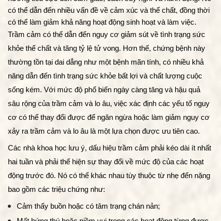
có thể dẫn đến nhiều vấn đề về cảm xúc và thể chất, đồng thời 
có thể làm giảm khả năng hoạt động sinh hoạt và làm việc. 
Trầm cảm có thế dẫn đến nguy cơ giảm sút về tình trạng sức 
khỏe thể chất và tăng tỷ lệ tử vong. Hơn thế, chứng bệnh này 
thường tồn tại dai dẳng như một bệnh mãn tính, có nhiều khả 
năng dẫn đến tình trạng sức khỏe bất lợi và chất lượng cuộc 
sống kém. Với mức độ phổ biến ngày càng tăng và hậu quả 
sâu rộng của trầm cảm và lo âu, việc xác định các yếu tố nguy 
cơ có thể thay đổi được để ngăn ngừa hoặc làm giảm nguy cơ 
xảy ra trầm cảm và lo âu là một lựa chọn được ưu tiên cao.
Các nhà khoa học lưu ý, dấu hiệu trầm cảm phải kéo dài ít nhất 
hai tuần và phải thể hiện sự thay đổi về mức độ của các hoạt 
động trước đó. Nó có thể khác nhau tùy thuộc từ nhẹ đến nặng 
bao gồm các triệu chứng như:
Cảm thấy buồn hoặc có tâm trạng chán nản;
Mất hứng thú hoặc niềm vui trong các hoạt động từng được 