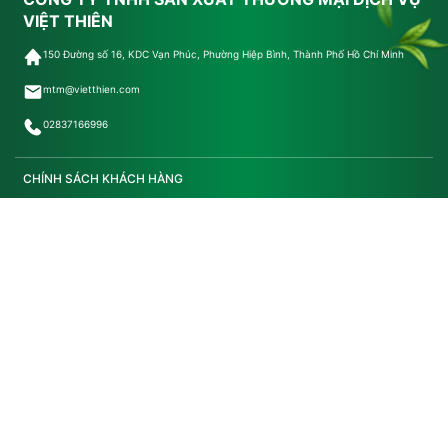
VIỆT THIÊN
150 Đường số 16, KDC Vạn Phúc, Phường Hiệp Bình, Thành Phố Hồ Chí Minh
mtm@vietthien.com
02837166996
CHÍNH SÁCH KHÁCH HÀNG
Chính Sách Đổi Trả
Điều Khoản Dịch Vụ
Chính Sách Bảo Mật Ứng Dụng/Sản Phẩm
Chính Sách Bảo Mật
Chính Sách Mua Hàng
NHÀ MÁY
Nhà máy 1: 60-62 Tô Vĩnh Diện, Phường B'Lao, Lâm Đồng
Nhà máy 2: 132/6 Đường TL 29, Phường An Phú Đông, Thành phố Hồ Chí Minh
Nhà máy 3: Ấp 9, Phường Long Nguyên, Thành phố Hồ Chí Minh
KẾT NỐI VỚI VIỆT THIÊN