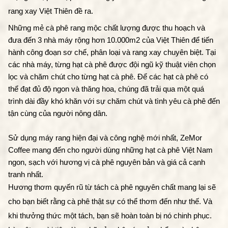
rang xay Việt Thiên đề ra. 
Những mẻ cà phê rang mộc chất lượng được thu hoạch và 
đưa đến 3 nhà máy rộng hơn 10.000m2 của Việt Thiên để tiến 
hành công đoạn sơ chế, phân loại và rang xay chuyên biệt. Tại 
các nhà máy, từng hạt cà phê được đội ngũ kỹ thuật viên chọn 
lọc và chăm chút cho từng hạt cà phê. Để các hạt cà phê có 
thể đạt đủ độ ngon và thăng hoa, chúng đã trải qua một quá 
trình dài đầy khó khăn với sự chăm chút và tình yêu cà phê đến 
tận cùng của người nông dân. 
Sử dụng máy rang hiện đại và công nghệ mới nhất, ZeMor 
Coffee mang đến cho người dùng những hạt cà phê Việt Nam 
ngon, sạch với hương vị cà phê nguyên bản và giá cả cạnh 
tranh nhất.
Hương thơm quyến rũ từ tách cà phê nguyên chất mang lại sẽ 
cho bạn biết rằng cà phê thật sự có thể thơm đến như thế. Và 
khi thưởng thức một tách, bạn sẽ hoàn toàn bị nó chinh phục. 