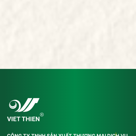
CÔNG TY TNHH SẢN XUẤT THƯƠNG MẠI DỊCH VỤ