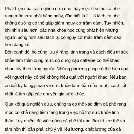
Phát hiện của các nghiên cứu cho thấy việc tiêu thụ cà phê 
rang mộc vừa phải hàng ngày, đặc biệt là 2 – 3 tách cà phê 
không đường có thể giúp giảm nguy cơ trầm cảm. Tuy nhiên, 
khi nhìn sâu hơn, các nhà khoa học cũng phát hiện những 
người uống hơn sáu tách lại có nguy cơ mắc trầm cảm cao 
hơn đáng kể. 
Bên cạnh đó, họ cũng lưu ý rằng, tình trạng và cách điều trị sức 
khỏe tâm thần cùng mức độ dung nạp caffeine có thể khác 
nhau tùy theo từng người. Những phương pháp có thể hiệu quả 
với người này có thể không hiệu quả với người khác. Nếu bạn 
có bất kỳ lo ngại nào về sức khỏe tâm thần của mình, cách tốt 
nhất là tìm gặp các chuyên gia sức khỏe.
Qua kết quả nghiên cứu, chúng ta có thể xác định cà phê rang 
mộc có khả năng tiềm tàng trong việc hỗ trợ sức khỏe tinh 
thần. Tuy nhiên, để việc uống cà phê tốt cho tâm trí, cơ thể và 
tâm hồn thì cần phải chú ý về liệu lượng, chất lượng của cà 