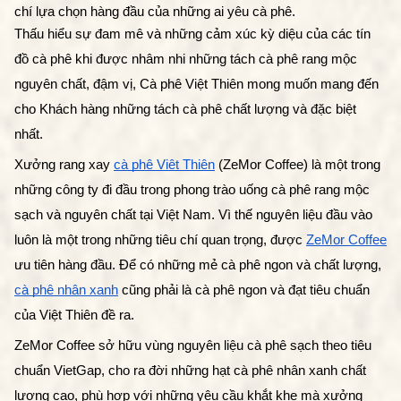
chí lựa chọn hàng đầu của những ai yêu cà phê. 
Thấu hiểu sự đam mê và những cảm xúc kỳ diệu của các tín 
đồ cà phê khi được nhâm nhi những tách cà phê rang mộc 
nguyên chất, đậm vị, Cà phê Việt Thiên mong muốn mang đến 
cho Khách hàng những tách cà phê chất lượng và đặc biệt 
nhất.
Xưởng rang xay 
cà phê Việt Thiên
 (ZeMor Coffee) là một trong 
những công ty đi đầu trong phong trào uống cà phê rang mộc 
sạch và nguyên chất tại Việt Nam. Vì thế nguyên liệu đầu vào 
luôn là một trong những tiêu chí quan trọng, được 
ZeMor Coffee
ưu tiên hàng đầu. Để có những mẻ cà phê ngon và chất lượng, 
cà phê nhân xanh
 cũng phải là cà phê ngon và đạt tiêu chuẩn 
của Việt Thiên đề ra.
ZeMor Coffee sở hữu vùng nguyên liệu cà phê sạch theo tiêu 
chuẩn VietGap, cho ra đời những hạt cà phê nhân xanh chất 
lượng cao, phù hợp với những yêu cầu khắt khe mà xưởng 