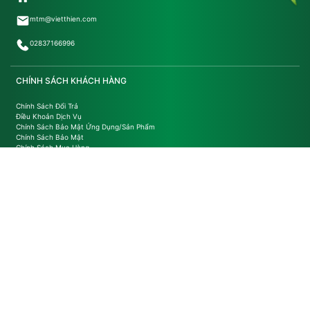
mtm@vietthien.com
02837166996
CHÍNH SÁCH KHÁCH HÀNG
Chính Sách Đổi Trả
Điều Khoản Dịch Vụ
Chính Sách Bảo Mật Ứng Dụng/Sản Phẩm
Chính Sách Bảo Mật
Chính Sách Mua Hàng
NHÀ MÁY
Nhà máy 1: 60-62 Tô Vĩnh Diện, Phường B'Lao, Lâm Đồng
Nhà máy 2: 132/6 Đường TL 29, Phường An Phú Đông, Thành phố Hồ Chí Minh
Nhà máy 3: Ấp 9, Phường Long Nguyên, Thành phố Hồ Chí Minh
KẾT NỐI VỚI VIỆT THIÊN