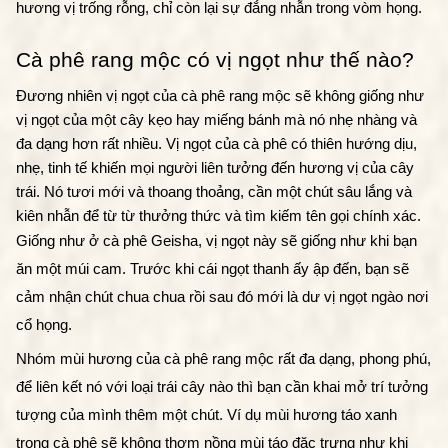
hương vị trống rỗng, chỉ còn lại sự đắng nhẫn trong vòm họng. 
Cà phê rang mộc có vị ngọt như thế nào?
Đương nhiên vị ngọt của cà phê rang mộc sẽ không giống như 
vị ngọt của một cây kẹo hay miếng bánh mà nó nhẹ nhàng và 
đa dạng hơn rất nhiều. Vị ngọt của cà phê có thiên hướng dịu, 
nhẹ, tinh tế khiến mọi người liên tưởng đến hương vị của cây 
trái. Nó tươi mới và thoang thoảng, cần một chút sâu lắng và 
kiên nhẫn để từ từ thưởng thức và tìm kiếm tên gọi chính xác. 
Giống như ở cà phê Geisha, vị ngọt này sẽ giống như khi bạn 
ăn một múi cam. Trước khi cái ngọt thanh ấy ập đến, bạn sẽ 
cảm nhận chút chua chua rồi sau đó mới là dư vị ngọt ngào nơi 
cổ họng. 
Nhóm mùi hương của cà phê rang mộc rất đa dạng, phong phú, 
để liên kết nó với loại trái cây nào thì bạn cần khai mở trí tưởng 
tượng của mình thêm một chút. Ví dụ mùi hương táo xanh 
trong cà phê sẽ không thơm nồng mùi táo đặc trưng như khi 