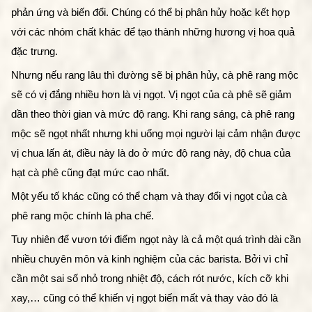
phản ứng và biến đổi. Chúng có thể bị phân hủy hoặc kết hợp 
với các nhóm chất khác để tạo thành những hương vị hoa quả 
đặc trưng. 
Nhưng nếu rang lâu thì đường sẽ bị phân hủy, cà phê rang mộc 
sẽ có vị đắng nhiều hơn là vị ngọt. Vị ngọt của cà phê sẽ giảm 
dần theo thời gian và mức độ rang. Khi rang sáng, cà phê rang 
mộc sẽ ngọt nhất nhưng khi uống mọi người lại cảm nhận được 
vị chua lấn át, điều này là do ở mức độ rang này, độ chua của 
hạt cà phê cũng đạt mức cao nhất. 
Một yếu tố khác cũng có thể chạm và thay đổi vị ngọt của cà 
phê rang mộc chính là pha chế. 
Tuy nhiên để vươn tới điểm ngọt này là cả một quá trình dài cần 
nhiều chuyên môn và kinh nghiệm của các barista. Bởi vì chỉ 
cần một sai số nhỏ trong nhiệt độ, cách rót nước, kích cỡ khi 
xay,… cũng có thể khiến vị ngọt biến mất và thay vào đó là 