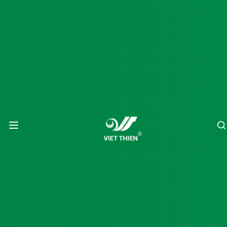
Tin tức
Trang
Tin tức Việt
/
/
TẠI SAO CÀ PHÊ RANG MỘC CÓ
chủ
Thiên
VỊ NGỌT?
TẠI SAO CÀ PHÊ RANG MỘC
CÓ VỊ NGỌT?
|
VIỆT THIÊN
30/12/2025
Tại sao cà phê rang mộc lại có vị ngọt? Chắc nhiều người sẽ 
bất ngờ trước câu hỏi này. Cà phê ấy thế mà lại có vị ngọt! Bình 
thường khi thưởng thức một ly cà phê, người ta chỉ cảm nhận 
được vị đắng đang lan khắp đầu lưỡi, hiếm ai có thể nhận ra cái 
ngọt tự nhiên bên trong đó. Nhưng nó lại là sự thật, rằng cà phê 
có vị ngọt. Vậy vị ngọt này đến từ đâu? Cùng Cà phê Việt Thiên 