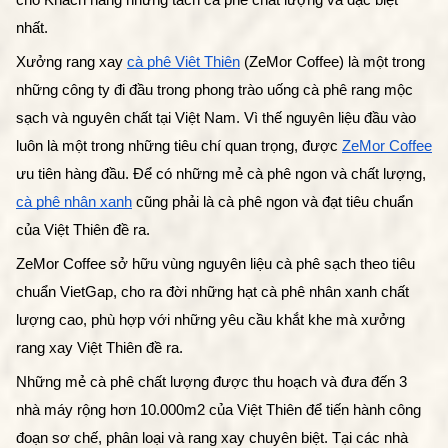
cho Khách hàng những tách cà phê chất lượng và đặc biệt 
nhất.
Xưởng rang xay 
cà phê Việt Thiên
 (ZeMor Coffee) là một trong 
những công ty đi đầu trong phong trào uống cà phê rang mộc 
sạch và nguyên chất tại Việt Nam. Vì thế nguyên liệu đầu vào 
luôn là một trong những tiêu chí quan trọng, được 
ZeMor Coffee
ưu tiên hàng đầu. Để có những mẻ cà phê ngon và chất lượng, 
cà phê nhân xanh
 cũng phải là cà phê ngon và đạt tiêu chuẩn 
của Việt Thiên đề ra.
ZeMor Coffee sở hữu vùng nguyên liệu cà phê sạch theo tiêu 
chuẩn VietGap, cho ra đời những hạt cà phê nhân xanh chất 
lượng cao, phù hợp với những yêu cầu khắt khe mà xưởng 
rang xay Việt Thiên đề ra. 
Những mẻ cà phê chất lượng được thu hoạch và đưa đến 3 
nhà máy rộng hơn 10.000m2 của Việt Thiên để tiến hành công 
đoạn sơ chế, phân loại và rang xay chuyên biệt. Tại các nhà 