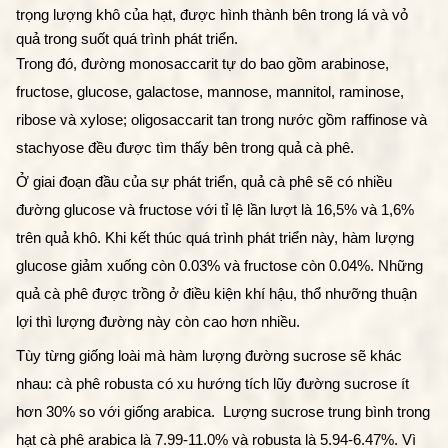
trọng lượng khô của hạt, được hình thành bên trong lá và vỏ 
quả trong suốt quá trình phát triển. 
Trong đó, đường monosaccarit tự do bao gồm arabinose, 
fructose, glucose, galactose, mannose, mannitol, raminose, 
ribose và xylose; oligosaccarit tan trong nước gồm raffinose và 
stachyose đều được tìm thấy bên trong quả cà phê.
Ở giai đoạn đầu của sự phát triển, quả cà phê sẽ có nhiều 
đường glucose và fructose với tỉ lệ lần lượt là 16,5% và 1,6% 
trên quả khô. Khi kết thúc quá trình phát triển này, hàm lượng 
glucose giảm xuống còn 0.03% và fructose còn 0.04%. Những 
quả cà phê được trồng ở điều kiện khí hậu, thổ nhưỡng thuận 
lợi thì lượng đường này còn cao hơn nhiều. 
Tùy từng giống loài mà hàm lượng đường sucrose sẽ khác 
nhau: cà phê robusta có xu hướng tích lũy đường sucrose ít 
hơn 30% so với giống arabica.  Lượng sucrose trung bình trong 
hạt cà phê arabica là 7.99-11.0% và robusta là 5.94-6.47%. Vì 