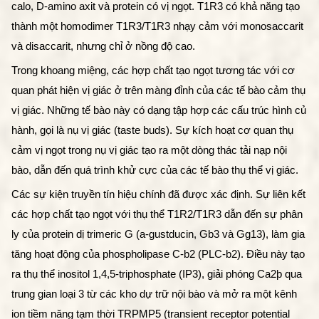
calo, D-amino axit và protein có vị ngọt. T1R3 có khả năng tạo 
thành một homodimer T1R3/T1R3 nhạy cảm với monosaccarit 
và disaccarit, nhưng chỉ ở nồng độ cao.
Trong khoang miệng, các hợp chất tạo ngọt tương tác với cơ 
quan phát hiện vị giác ở trên màng đỉnh của các tế bào cảm thụ 
vị giác. Những tế bào này có dạng tập hợp các cấu trúc hình củ 
hành, gọi là nụ vị giác (taste buds). Sự kích hoạt cơ quan thụ 
cảm vị ngọt trong nụ vị giác tạo ra một dòng thác tải nạp nội 
bào, dẫn đến quá trình khử cực của các tế bào thụ thể vị giác.
Các sự kiện truyền tín hiệu chính đã được xác định. Sự liên kết 
các hợp chất tạo ngọt với thụ thể T1R2/T1R3 dẫn đến sự phân 
ly của protein dị trimeric G (a-gustducin, Gb3 và Gg13), làm gia 
tăng hoạt động của phospholipase C-b2 (PLC-b2). Điều này tạo 
ra thụ thể inositol 1,4,5-triphosphate (IP3), giải phóng Ca2þ qua 
trung gian loại 3 từ các kho dự trữ nội bào và mở ra một kênh 
ion tiềm năng tạm thời TRPMP5 (transient receptor potential 