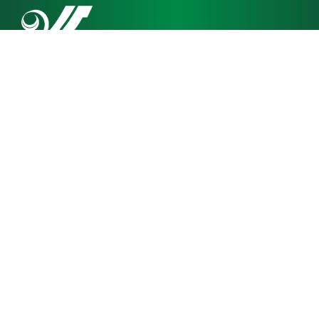
CÔNG TY TNHH SẢN XUẤT THƯƠNG MẠI DỊCH VỤ
VIỆT THIÊN
150 Đường số 16, KDC Vạn Phúc, Phường Hiệp Bình, Thành Phố Hồ Chí Minh
mtm@vietthien.com
02837166996
CHÍNH SÁCH KHÁCH HÀNG
Chính Sách Đổi Trả
Điều Khoản Dịch Vụ
Chính Sách Bảo Mật Ứng Dụng/Sản Phẩm
Chính Sách Bảo Mật
Chính Sách Mua Hàng
NHÀ MÁY