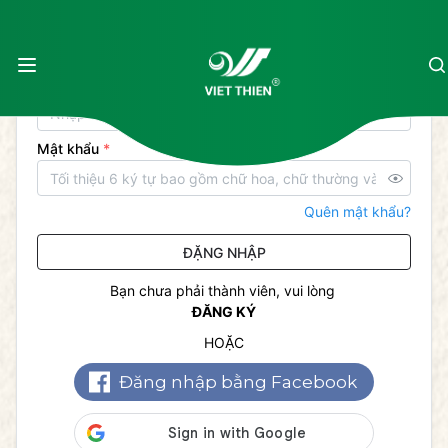
Đăng nhập tài khoản
Email hoặc số điện thoại
*
Mật khẩu
*
Quên mật khẩu?
ĐẶNG NHẬP
Bạn chưa phải thành viên, vui lòng
ĐĂNG KÝ
HOẶC
Đăng nhập bằng Facebook